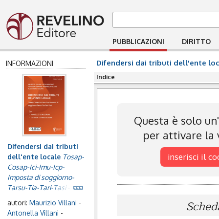
PUBBLICAZIONI
DIRITTO
Difendersi dai tributi dell'ente lo
INFORMAZIONI
Indice
Questa è solo un'
per attivare la
Difendersi dai tributi
inserisci il c
dell'ente locale
Tosap-
Cosap-Ici-Imu-Icp-
Imposta di soggiorno-
Tarsu-Tia-Tari-Tasi - Con
MODELLO DI RICORSO
Scheda
autori:
Maurizio Villani
-
e ISTANZA DI
Antonella Villani
-
MEDIAZIONE