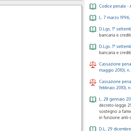
Codice penale
-
Prezzo:
---
L. 7 marzo 1996, 
D.Lgs. 1° settemb
bancaria e credit
D.Lgs. 1° settemb
bancaria e credit
Cassazione penal
maggio 2010), n
Cassazione penal
febbraio 2010), n
L. 28 gennaio 20
decreto-legge 29
sostegno a famig
in funzione anti-
D.L. 29 dicembre