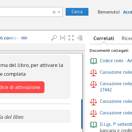
Cerca
Benvenuto!
Acce
nel contenzioso bancario
Correlati
Rice
Documenti collegati:
Codice civile
- Ar
ma del libro, per attivare la
Cassazione civile
ne completa
Cassazione civile
odice di attivazione
27442
Cassazione civil
Cassazione civil
 del libro
D.Lgs. 1° settemb
bancaria e credit