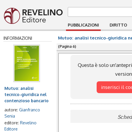
PUBBLICAZIONI
DIRITTO
Mutuo: analisi tecnico-giuridica 
INFORMAZIONI
(Pagina 6)
Questa è solo un'antepri
versio
inserisci il c
Mutuo: analisi
tecnico-giuridica nel
contenzioso bancario
autore:
Gianfranco
Scheda
Senia
editore:
Revelino
Editore