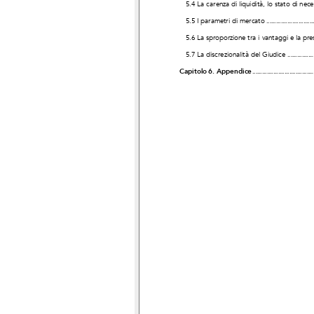
5.4 La carenza di liquidità, lo stato di nece
5.5 I parametri di mercato
.............................
5.6 La sproporzione tra i vantaggi e la pr
5.7 La discrezionalità del Giudice
................
Capitolo 6. Appendice
......................................