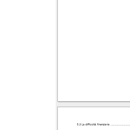
5.3 La difficoltà finanziaria
.............................