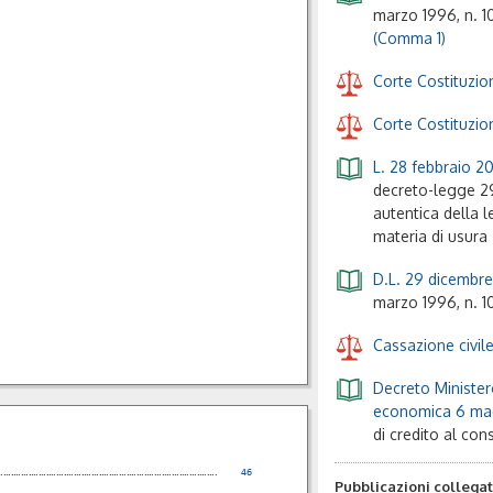
marzo 1996, n. 10
(Comma 1)
Corte Costituzio
Corte Costituzio
L. 28 febbraio 20
decreto-legge 29
autentica della l
materia di usura
D.L. 29 dicembre
marzo 1996, n. 10
Cassazione civil
Decreto Minister
economica 6 ma
di credito al co
.......................................................................................
46
Pubblicazioni collega