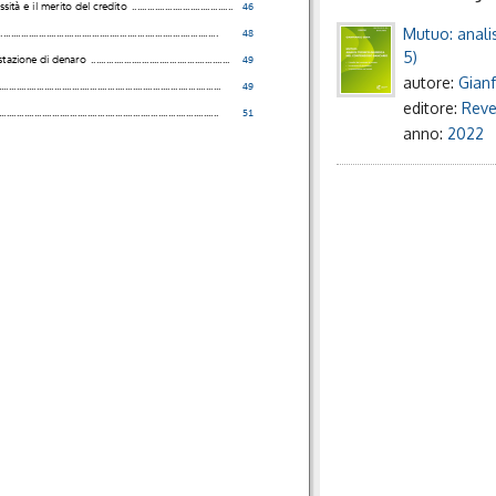
ssità e il merito del credito
........................................
46
Mutuo: analis
.......................................................................................
48
5)
estazione di denaro
.......................................................
49
autore:
Gian
........................................................................................
49
editore:
Reve
.......................................................................................
51
anno:
2022