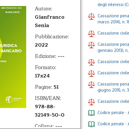
degli interessi 
Autore:
Gianfranco
Cassazione penal
marzo 2014), n. 
Senia
Cassazione civile
Pubblicazione:
2022
Cassazione penal
gennaio 2013), n
Edizione:
---
Cassazione civil
Formato:
Cassazione civile
17x24
Cassazione penal
Pagine:
51
giugno 2011), n. 
ISBN/EAN:
Cassazione civile
978-88-
Codice penale
- 
32149-50-0
Codice penale
- 
Collana:
---